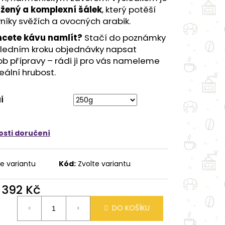
žený a komplexní šálek
, který potěší
níky svěžích a ovocných arabik.
cete kávu namlít?
Stačí do poznámky
sledním kroku objednávky napsat
b přípravy – rádi ji pro vás nameleme
eální hrubost.
Í
sti doručení
te variantu
Kód:
Zvolte variantu
d
392 Kč
ná
DO KOŠÍKU
: