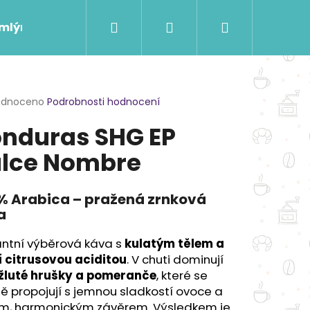
Hledat
Přihlášení
Nákupní
 mlýnky
Káva na míru
Pro kavárny a firmy
košík
rné
odnoceno
Podrobnosti hodnocení
cení
nduras SHG EP
ktu
lce Nombre
ček.
 % Arabica – pražená zrnková
a
antní výběrová káva s
kulatým tělem a
í citrusovou aciditou
. V chuti dominují
žluté hrušky a pomeranče
, které se
ě propojují s jemnou sladkostí ovoce a
 BOCA DEL MONTE
ým, harmonickým závěrem. Výsledkem je