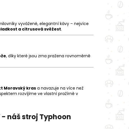
ilovníky vyvážené, elegantní kávy – nejvíce
sladkost a citrusová svěžest
.
ože
, díky které jsou zrna pražena rovnoměrně
kt Moravský kras
a navazuje na více než
respektem rozvíjíme ve vlastní pražírně v
- náš stroj Typhoon