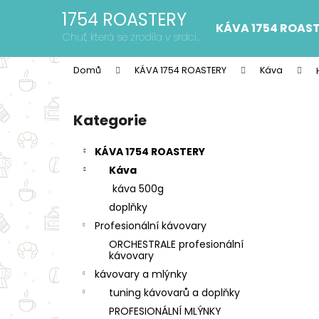
K
Přejít
1754 ROASTERY
na
o
KÁVA 1754 ROAS
obsah
Zpět
Zpět
Chuť, která se zrodila v srdci
š
Moravského krasu
do
do
í
Domů
KÁVA 1754 ROASTERY
Káva
k
obchodu
obchodu
P
o
Kategorie
Přeskočit
s
kategorie
t
KÁVA 1754 ROASTERY
r
Káva
a
káva 500g
n
doplňky
n
Profesionální kávovary
í
ORCHESTRALE profesionální
p
kávovary
a
kávovary a mlýnky
n
tuning kávovarů a doplňky
1754 ROASTERY ESPRESSO BLEND NO.1
e
PROFESIONÁLNÍ MLÝNKY