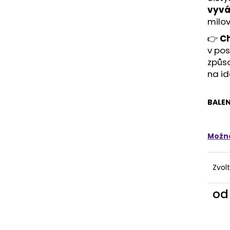
HAI TAMBU 500G
500G
vyvá
363 Kč
423 Kč
milov
👉
Ch
v po
způso
na id
BALEN
Možno
Zvol
o
Měr
cena