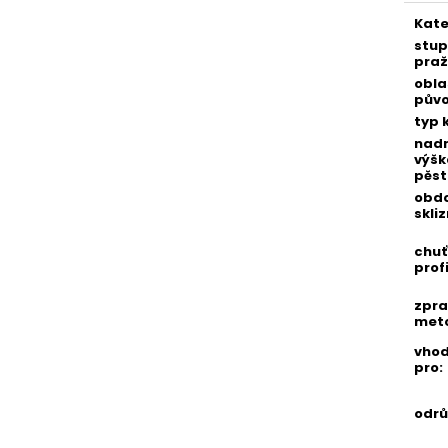
Kate
stu
praž
obla
pův
typ 
nad
výšk
pěst
obd
skli
chuť
profi
zpra
met
vho
pro
:
odr