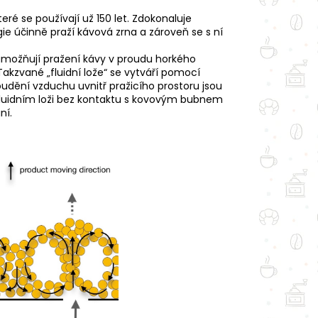
eré se používají už 150 let. Zdokonaluje
ie účinně praží kávová zrna a zároveň se s ní
možňují pražení kávy v proudu horkého
akzvané „fluidní lože“ se vytváří pomocí
udění vzduchu uvnitř pražicího prostoru jsou
fluidním loži bez kontaktu s kovovým bubnem
ní.