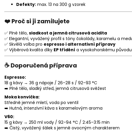
Defekty:
max. 13 na 300 g vzorek
❤️ Proč si ji zamilujete
✅ Plné tělo,
sladkost a jemná citrusová acidita
✅ Elegantní, vyvážený profil s tóny čokolády, karamelu a med
✅ Skvělá volba pro
espresso i alternativní přípravy
✅ Výběrová kvalita díky
EP třídění
a vysokohorskému původu
☕ Doporučená příprava
Espresso:
18 g kávy → 36 g nápoje / 26–28 s / 92–93 °C
➡️ Plné tělo, sladký střed, jemná citrusová svěžest
Moka konvička:
Středně jemné mletí, voda po ventil
➡️ Hutná, intenzivní káva s karamelovým aroma
V60:
15 g kávy → 250 ml vody / 92–94 °C / 2:45–3:15 min
➡️ Čistý, vyvážený šálek s jemně ovocným charakterem