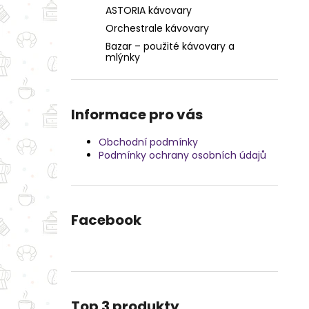
253 Kč
l
ASTORIA kávovary
Orchestrale kávovary
Bazar – použité kávovary a
mlýnky
Informace pro vás
Obchodní podmínky
Podmínky ochrany osobních údajů
Facebook
Top 3 produkty