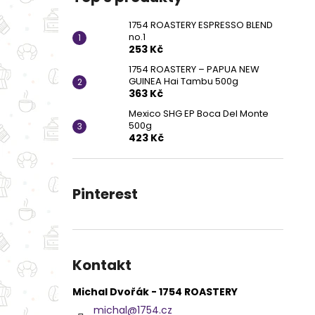
1754 ROASTERY ESPRESSO BLEND
no.1
253 Kč
1754 ROASTERY – PAPUA NEW
GUINEA Hai Tambu 500g
363 Kč
Mexico SHG EP Boca Del Monte
500g
423 Kč
Pinterest
Kontakt
Michal Dvořák - 1754 ROASTERY
michal
@
1754.cz