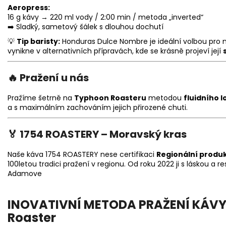
Aeropress:
16 g kávy → 220 ml vody / 2:00 min / metoda „inverted“
➡️ Sladký, sametový šálek s dlouhou dochutí
💡
Tip baristy:
Honduras Dulce Nombre je ideální volbou pro m
vynikne v alternativních přípravách, kde se krásně projeví její
🔥 Pražení u nás
Pražíme šetrně na
Typhoon Roasteru
metodou
fluidního l
a s maximálním zachováním jejich přirozené chuti.
🏅 1754 ROASTERY – Moravský kras
Naše káva 1754 ROASTERY nese certifikaci
Regionální produ
100letou tradici pražení v regionu. Od roku 2022 ji s láskou a 
Adamove
INOVATIVNÍ METODA PRAŽENÍ KÁVY 
Roaster