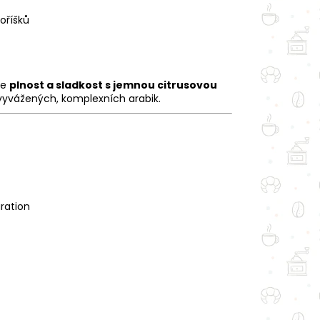
oříšků
je
plnost a sladkost s jemnou citrusovou
i vyvážených, komplexních arabik.
ration