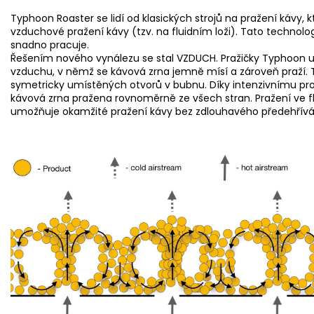
Typhoon Roaster se lidí od klasických strojů na pražení kávy, kt
vzduchové pražení kávy (tzv. na fluidním loži). Tato technolog
snadno pracuje.
Řešením nového vynálezu se stal VZDUCH. Pražičky Typhoon u
vzduchu, v němž se kávová zrna jemně mísí a zároveň praží. T
symetricky umístěných otvorů v bubnu. Díky intenzivnímu pro
kávová zrna pražena rovnoměrně ze všech stran. Pražení ve 
umožňuje okamžité pražení kávy bez zdlouhavého předehřívá