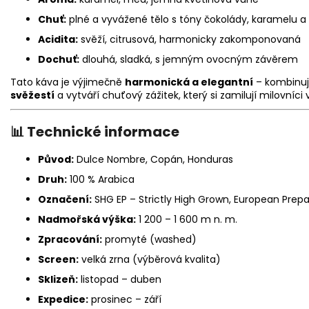
Chuť:
plné a vyvážené tělo s tóny čokolády, karamelu a 
Acidita:
svěží, citrusová, harmonicky zakomponovaná
Dochuť:
dlouhá, sladká, s jemným ovocným závěrem
Tato káva je výjimečně
harmonická a elegantní
– kombinu
svěžestí
a vytváří chuťový zážitek, který si zamilují milovníc
📊 Technické informace
Původ:
Dulce Nombre, Copán, Honduras
Druh:
100 % Arabica
Označení:
SHG EP – Strictly High Grown, European Prepa
Nadmořská výška:
1 200 – 1 600 m n. m.
Zpracování:
promyté (washed)
Screen:
velká zrna (výběrová kvalita)
Sklizeň:
listopad – duben
Expedice:
prosinec – září