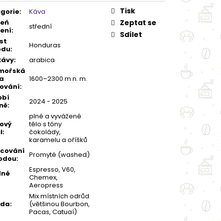
Tisk
gorie
:
Káva
peň
Zeptat se
střední
ení
:
Sdílet
st
Honduras
odu
:
kávy
:
arabica
mořská
a
1600–2300 m n. m.
ování
:
obí
2024 - 2025
zně
:
plné a vyvážené
ový
tělo s tóny
l
:
čokolády,
karamelu a oříšků
cování
Promyté (washed)
odou
:
Espresso, V60,
dné
Chemex,
Aeropress
Mix místních odrůd
ůda
:
(většinou Bourbon,
Pacas, Catuaí)