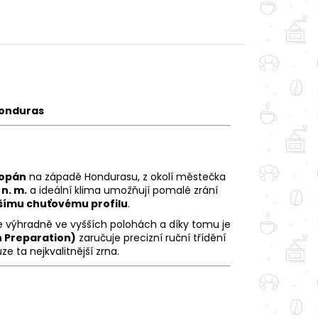
Honduras
opán
na západě Hondurasu, z okolí městečka
 n. m.
a ideální klima umožňují pomalé zrání
jšímu chuťovému profilu
.
 výhradně ve vyšších polohách a díky tomu je
 Preparation)
zaručuje precizní ruční třídění
e ta nejkvalitnější zrna.