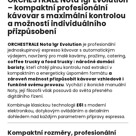
– kompaktní profesionální
kávovar s maximální kontrolou
a možností individuálního
přizpůsobení
ORCHESTRALE Nota 1gr Evolution
je profesionální
jednoskupinový espresso kávovar s automatickým
výdejem, navržený pro malé kavárny, pražírny, catering,
coffee trucky a food trucky
i
náročné domácí
baristy
, kteří chtějí plnou kontrolu nad extrakcí v
kompaktním a energeticky úsporném formátu
a
zároveň možnost přizpůsobit kávovar vzhledově i
funkčně svému provozu
. Vychází z ikonické manuální
Noty, její filozofii však posouvá do světa přesného
digitálního řízení.
Kombinuje klasickou technologii
E61
s moderní
elektronikou, dotykovým ovládáním a detailním
dohledem nad každým parametrem přípravy espressa.
Kompaktní rozměry, profesionální