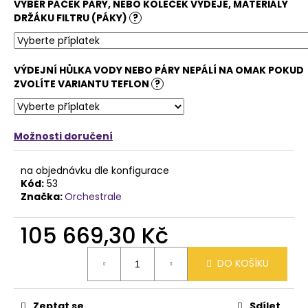
VÝBĚR PÁČEK PÁRY, NEBO KOLEČEK VÝDEJE, MATERIÁLY
DRŽÁKU FILTRU (PÁKY)
?
VÝDEJNÍ HŮLKA VODY NEBO PÁRY NEPÁLÍ NA OMAK POKUD
ZVOLÍTE VARIANTU TEFLON
?
Možnosti doručení
na objednávku dle konfigurace
Kód:
53
Značka:
Orchestrale
105 669,30 Kč
Měrná
DO KOŠÍKU
cena:
Zeptat se
Sdílet