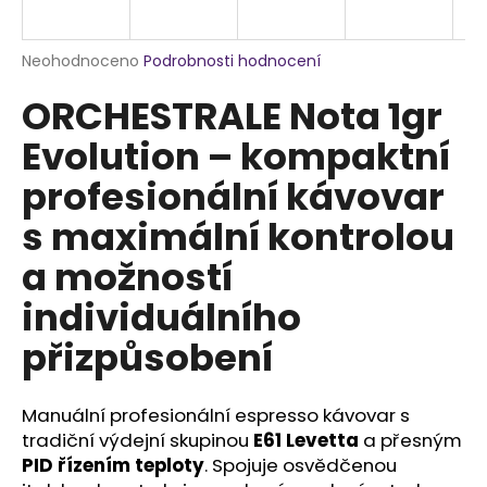
a
j
Průměrné
Neohodnoceno
Podrobnosti hodnocení
í
hodnocení
ORCHESTRALE Nota 1gr
produktu
t
je
?
Evolution – kompaktní
0,0
z
profesionální kávovar
5
hvězdiček.
s maximální kontrolou
HLEDAT
a možností
individuálního
přizpůsobení
D
o
p
Manuální profesionální espresso kávovar s
o
tradiční výdejní skupinou
E61 Levetta
a přesným
r
u
PID řízením teploty
. Spojuje osvědčenou