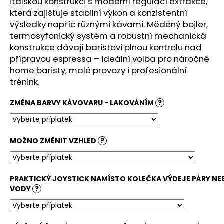
č
italskou konstrukci s moderní regulací extrakce,
u
která zajišťuje stabilní výkon a konzistentní
j
výsledky napříč různými kávami. Měděný bojler,
e
termosyfonický systém a robustní mechanická
m
konstrukce dávají baristovi plnou kontrolu nad
e
přípravou espressa – ideální volba pro náročné
home baristy, malé provozy i profesionální
trénink.
1754
ROASTERY
–
ZMĚNA BARVY KÁVOVARU - LAKOVÁNÍM
?
PAPUA
NEW
GUINEA
HAI
MOŽNO ZMĚNIT VZHLED
?
TAMBU
500G
363
Kč
PRAKTICKÝ JOYSTICK NAMÍSTO KOLEČKA VÝDEJE PÁRY NE
VODY
?