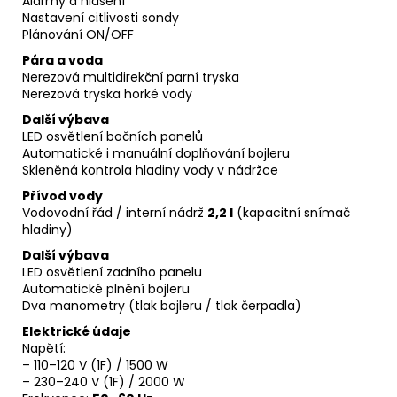
Alarmy a hlášení
Nastavení citlivosti sondy
Plánování ON/OFF
Pára a voda
Nerezová multidirekční parní tryska
Nerezová tryska horké vody
Další výbava
LED osvětlení bočních panelů
Automatické i manuální doplňování bojleru
Skleněná kontrola hladiny vody v nádržce
Přívod vody
Vodovodní řád / interní nádrž
2,2 l
(kapacitní snímač
hladiny)
Další výbava
LED osvětlení zadního panelu
Automatické plnění bojleru
Dva manometry (tlak bojleru / tlak čerpadla)
Elektrické údaje
Napětí:
– 110–120 V (1F) / 1500 W
– 230–240 V (1F) / 2000 W