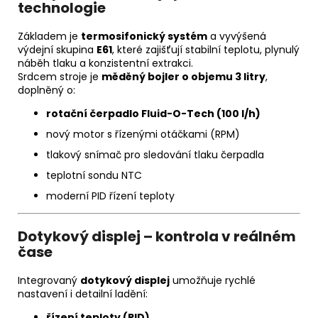
technologie
Základem je
termosifonický systém
a vyvýšená
výdejní skupina
E61
, které zajišťují stabilní teplotu, plynulý
náběh tlaku a konzistentní extrakci.
Srdcem stroje je
měděný bojler o objemu 3 litry
,
doplněný o:
rotační čerpadlo Fluid-O-Tech (100 l/h)
nový motor s řízenými otáčkami (RPM)
tlakový snímač pro sledování tlaku čerpadla
teplotní sondu NTC
moderní PID řízení teploty
Dotykový displej – kontrola v reálném
čase
Integrovaný
dotykový displej
umožňuje rychlé
nastavení i detailní ladění:
řízení teploty (PID)