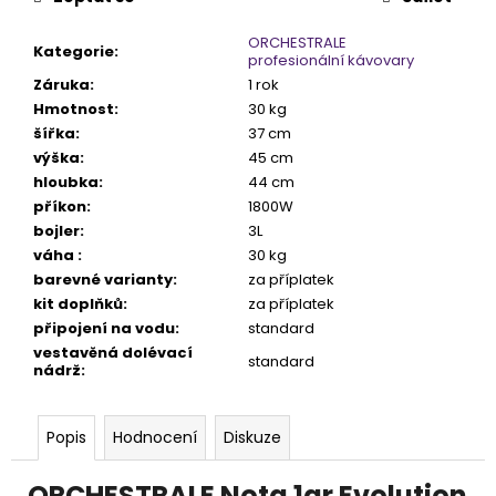
ORCHESTRALE
Kategorie
:
profesionální kávovary
Záruka
:
1 rok
Hmotnost
:
30 kg
šířka
:
37 cm
výška
:
45 cm
hloubka
:
44 cm
příkon
:
1800W
bojler
:
3L
váha
:
30 kg
barevné varianty
:
za příplatek
kit doplňků
:
za příplatek
připojení na vodu
:
standard
vestavěná dolévací
standard
nádrž
:
Popis
Hodnocení
Diskuze
ORCHESTRALE Nota 1gr Evolution