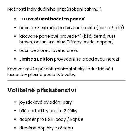
Možnosti individuálního přizpůsobení zahrnují:
LED osvětlení bočních panelů
bočnice z extračirého tvrzeného skla (černé / bílé)
lakované panelové provedení (bílá, černá, rust
brown, octanium, blue Tiffany, oxide, copper)
bočnice z ořechového dřeva
Limited Edition
provedení se zrcadlovou nerezí
Kávovar může působit minimalisticky, industriálně i
luxusně – přesně podle tvé volby.
Volitelné příslušenství
joystickové ovládání páry
bílé portafiltry pro 1 a 2 šálky
adaptér pro E.S.E. pody / kapsle
dřevěné doplňky z ořechu