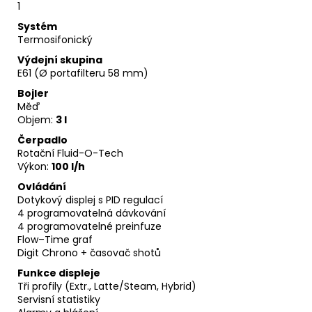
1
Systém
Termosifonický
Výdejní skupina
E61 (Ø portafilteru 58 mm)
Bojler
Měď
Objem:
3 l
Čerpadlo
Rotační Fluid-O-Tech
Výkon:
100 l/h
Ovládání
Dotykový displej s PID regulací
4 programovatelná dávkování
4 programovatelné preinfuze
Flow–Time graf
Digit Chrono + časovač shotů
Funkce displeje
Tři profily (Extr., Latte/Steam, Hybrid)
Servisní statistiky