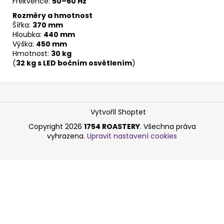
Frekvence:
50–60 Hz
Rozměry a hmotnost
Šířka:
370 mm
Hloubka:
440 mm
Výška:
450 mm
Hmotnost:
30 kg
(
32 kg s LED bočním osvětlením
)
Z
á
p
Vytvořil Shoptet
a
Copyright 2026
1754 ROASTERY
. Všechna práva
vyhrazena.
Upravit nastavení cookies
t
í