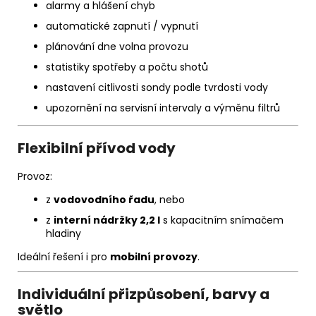
alarmy a hlášení chyb
automatické zapnutí / vypnutí
plánování dne volna provozu
statistiky spotřeby a počtu shotů
nastavení citlivosti sondy podle tvrdosti vody
upozornění na servisní intervaly a výměnu filtrů
Flexibilní přívod vody
Provoz:
z
vodovodního řadu
, nebo
z
interní nádržky 2,2 l
s kapacitním snímačem
hladiny
Ideální řešení i pro
mobilní provozy
.
Individuální přizpůsobení, barvy a
světlo