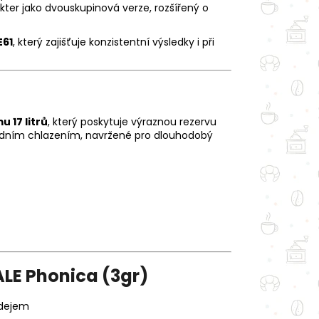
kter jako dvouskupinová verze, rozšířený o
E61
, který zajišťuje konzistentní výsledky i při
 17 litrů
, který poskytuje výraznou rezervu
s vodním chlazením, navržené pro dlouhodobý
LE Phonica (3gr)
ýdejem