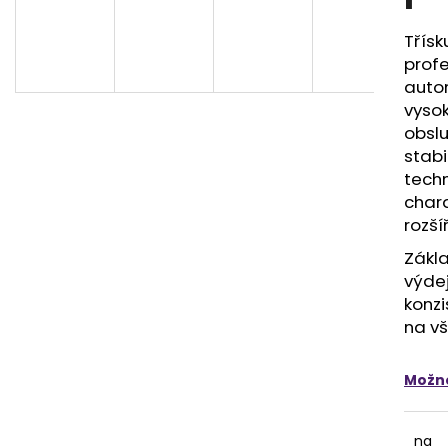
500G
100% ARABICA 
397 Kč
379 Kč
Třís
profe
auto
vysok
obslu
stabi
techn
chara
rozší
Zákl
výde
konzi
na vš
Možno
na