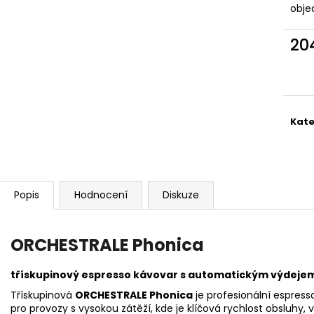
obje
20
Měr
cena
Kate
Popis
Hodnocení
Diskuze
ORCHESTRALE Phonica
třískupinový espresso kávovar s automatickým výdeje
Třískupinová
ORCHESTRALE Phonica
je profesionální espres
pro provozy s vysokou zátěží, kde je klíčová rychlost obsluhy, 