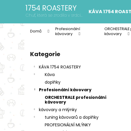
K
Přejít
1754 ROASTERY
na
o
KÁVA 1754 ROAS
obsah
Zpět
Zpět
Chuť, která se zrodila v srdci
š
Moravského krasu
do
do
í
Profesionální
ORCHESTRALE 
Domů
k
obchodu
obchodu
kávovary
kávovary
P
o
Kategorie
Přeskočit
s
kategorie
t
KÁVA 1754 ROASTERY
r
Káva
a
doplňky
n
Profesionální kávovary
n
ORCHESTRALE profesionální
í
kávovary
p
kávovary a mlýnky
a
tuning kávovarů a doplňky
n
PROFESIONÁLNÍ MLÝNKY
1754 ROASTERY ESPRESSO BLEND NO.1