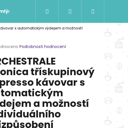
Hledat
Přihlášení
Nákupní
 mlýnky
Káva na míru
Pro kavárny a firmy
 kávovar s automatickým výdejem a možností
košík
rné
odnoceno
Podrobnosti hodnocení
cení
CHESTRALE
ktu
onica třískupinový
presso kávovar s
ček.
utomatickým
dejem a možností
dividuálního
izpůsobení
FANCY GUAXUPÉ DULCE,