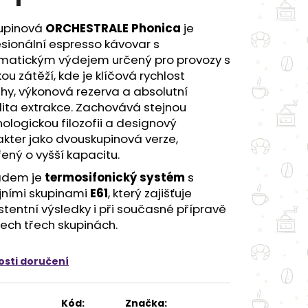
500G
kupinová
ORCHESTRALE Phonica
je
sionální espresso kávovar s
matickým výdejem určený pro provozy s
ou zátěží, kde je klíčová rychlost
hy, výkonová rezerva a absolutní
lita extrakce. Zachovává stejnou
ologickou filozofii a designový
kter jako dvouskupinová verze,
řený o vyšší kapacitu.
adem je
termosifonický systém
s
jními skupinami
E61
, který zajišťuje
stentní výsledky i při současné přípravě
ech třech skupinách.
sti doručení
Kód:
Značka: