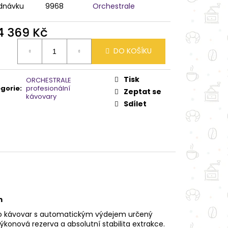
dnávku
9968
Orchestrale
4 369 Kč
ná
DO KOŠÍKU
:
Tisk
ORCHESTRALE
gorie
:
profesionální
Zeptat se
kávovary
Sdílet
m
so kávovar s automatickým výdejem určený
výkonová rezerva a absolutní stabilita extrakce.