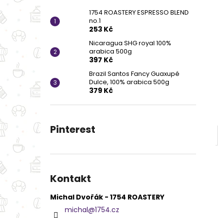
1754 ROASTERY ESPRESSO BLEND
no.1
253 Kč
Nicaragua SHG royal 100%
arabica 500g
397 Kč
Brazil Santos Fancy Guaxupé
Dulce, 100% arabica 500g
379 Kč
Pinterest
Kontakt
Michal Dvořák - 1754 ROASTERY
michal
@
1754.cz