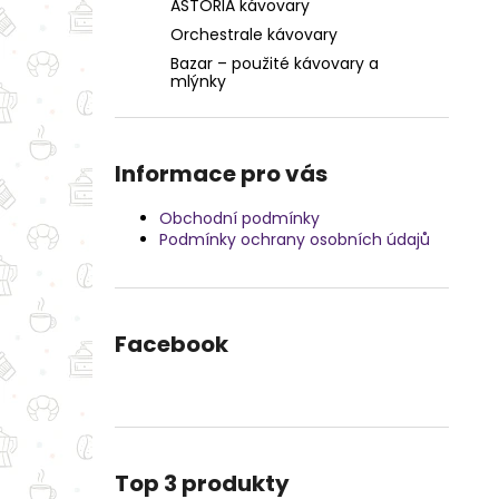
e
ASTORIA kávovary
253 Kč
l
Orchestrale kávovary
Bazar – použité kávovary a
mlýnky
Informace pro vás
Obchodní podmínky
Podmínky ochrany osobních údajů
Facebook
Top 3 produkty